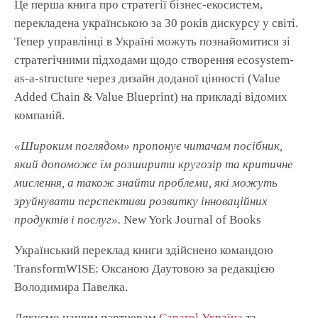
Це перша книга про стратегії бізнес-екосистем,
перекладена українською за 30 років дискурсу у світі.
Тепер управлінці в Україні можуть познайомитися зі
стратегічними підходами щодо створення ecosystem-
as-a-structure через дизайн доданої цінності (Value
Added Chain & Value Blueprint) на прикладі відомих
компаній.
«Широким поглядом» пропонує читачам посібник,
який допоможе їм розширити кругозір та критичне
мислення, а також знайти проблеми, які можуть
зруйнувати перспективи розвитку інноваційних
продуктів і послуг».
New York Journal of Books
Український переклад книги здійснено командою
TransformWISE: Оксаною Даутовою за редакцією
Володимира Павелка.
Дякуємо нашим партнерам
Caparol Україна
та