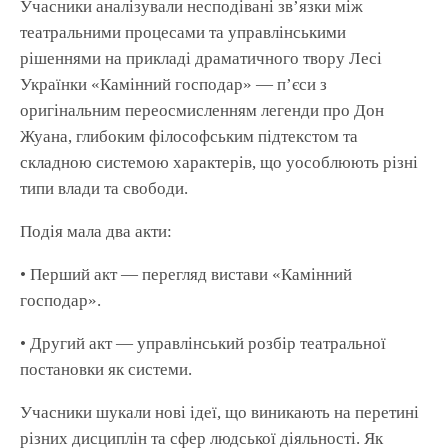
Учасники аналізували несподівані зв’язки між
театральними процесами та управлінськими
рішеннями на прикладі драматичного твору Лесі
Українки «Камінний господар» — п’єси з
оригінальним переосмисленням легенди про Дон
Жуана, глибоким філософським підтекстом та
складною системою характерів, що уособлюють різні
типи влади та свободи.
Подія мала два акти:
• Перший акт — перегляд вистави «Камінний
господар».
• Другий акт — управлінський розбір театральної
постановки як системи.
Учасники шукали нові ідеї, що виникають на перетині
різних дисциплін та сфер людської діяльності. Як