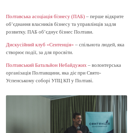
Полтавська асоціація бізнесу (ПАБ)
– перше відкрите
об’єднання власників бізнесу та управлінців задля
розвитку. ПАБ об’єднує бізнес Полтави.
Дискусійний клуб «Сентенція»
– спільнота людей, яка
створює події, за для просвіти.
Полтавський Батальйон Небайдужих
– волонтерська
організація Полтавщини, яка діє при Свято-
Успенському соборі УПЦ КП у Полтаві.