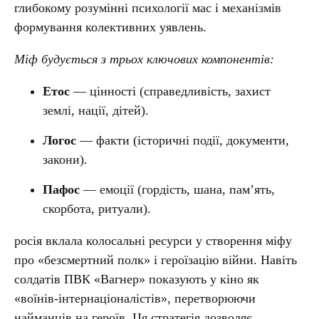
глибокому розумінні психології мас і механізмів
формування колективних уявлень.
Міф будується з трьох ключових компонентів:
Етос
— цінності (справедливість, захист
землі, нації, дітей).
Логос
— факти (історичні події, документи,
закони).
Пафос
— емоції (гордість, шана, пам’ять,
скорбота, ритуали).
росія вклала колосальні ресурси у створення міфу
про «безсмертний полк» і героїзацію війни. Навіть
солдатів ПВК «Вагнер» показують у кіно як
«воїнів-інтернаціоналістів», перетворюючи
найманців на героїв. Ця стратегія дозволяє