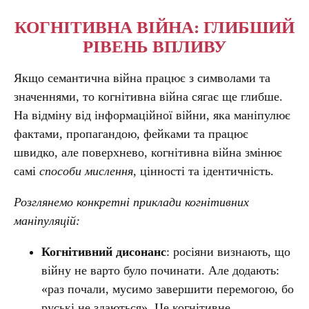
КОГНІТИВНА ВІЙНА: ГЛИБШИЙ
РІВЕНЬ ВПЛИВУ
Якщо семантична війна працює з символами та
значеннями, то когнітивна війна сягає ще глибше.
На відміну від інформаційної війни, яка маніпулює
фактами, пропагандою, фейками та працює
швидко, але поверхнево, когнітивна війна змінює
самі
способи мислення
, цінності та ідентичність.
Розглянемо конкретні приклади когнітивних
маніпуляцій:
Когнітивний дисонанс
: росіяни визнають, що
війну не варто було починати. Але додають:
«раз почали, мусимо завершити перемогою, бо
руські не здаються». Це когнітивне