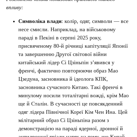
впливу:
Символіка влади
: колір, одяг, символи — все
несе смисли. Наприклад, на військовому
параді в Пекіні в серпні 2025 року,
присвяченому 80-й річниці капітуляції Японії
та завершенню Другої світової війни
китайський лідер Сі Цзіньпін
з’явився у
френчі, фактично повторюючи образ Мао
Цзедуна, засновника й ідеолога КПК,
засновника сучасного Китаю. Такі френчі в
минулому носили тоталітарні вожді, крім Мао
ще й Сталін. В сучасності це повсякденний
одяг лідера Північної Кореї
Кім Чен Ина. Цей
мілітарний образ
Сі Цзіньпіна
разом з
демонстрацією на
параді ядерної, дронної й
антидронної тріади натяк на тому, що Китай