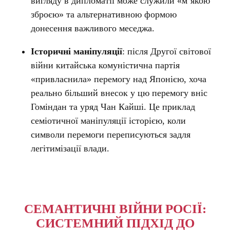
вигляду в дипломатії може служили «м’якою
зброєю» та альтернативною формою
донесення важливого меседжа.
Історичні маніпуляції
: після Другої світової
війни китайська комуністична партія
«привласнила» перемогу над Японією, хоча
реально більший внесок у цю перемогу вніс
Гоміндан та уряд Чан Кайші. Це приклад
семіотичної маніпуляції історією, коли
символи перемоги переписуються задля
легітимізації влади.
СЕМАНТИЧНІ ВІЙНИ РОСІЇ:
СИСТЕМНИЙ ПІДХІД ДО