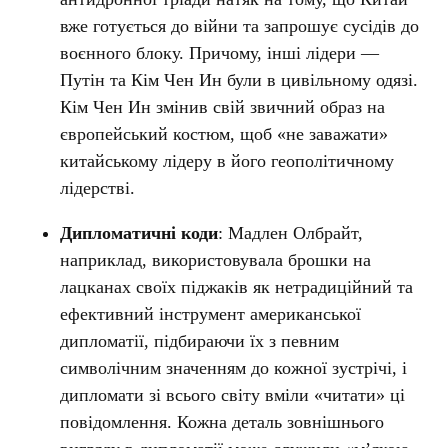
вже готується до війни та запрошує сусідів до
воєнного блоку. Причому, інші лідери —
Путін та Кім Чен Ин були в цивільному одязі.
Кім Чен Ин змінив свій звичний образ на
європейський костюм, щоб
«
не заважати
»
китайському лідеру в його геополітичному
лідерстві
.
Дипломатичні коди
:
Мадлен Олбрайт,
наприклад, використовувала брошки на
лацканах своїх піджаків як нетрадиційний та
ефективний інструмент американської
дипломатії,
підбираючи їх з певним
символічним значенням до кожної зустрічі, і
дипломати зі всього світу вміли «читати» ці
повідомлення. Кожна деталь зовнішнього