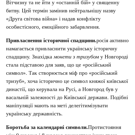
Вітчизну та не йти у «останній бій» у священну
битву. Цей термін замінив нейтральнішу назву
«Друга світова війна» і надав конфлікту
особистісного, емоційного забарвлення.
Привласнення історичної спадщини.
росія активно
намагається привласнити українську історичну
спадщину. Знахідка
монети з тризубом
у Новгороді
стала підставою для заяв, що це «російський
символ». Так створюється міф про «російський
тризуб», хоча історично це символ княжої київської
династії, що керувала на Русі, а Новгород був у
васальній залежності до Київської держави. Подібні
маніпуляції мають на меті делегітимізувати
українську державність.
Боротьба за календарні символи.
Протистояння