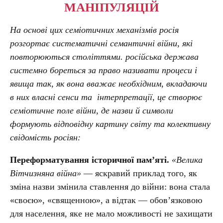
МАНІПУЛЯЦІЙ
На основі цих семіотичних механізмів росія
розгортає систематичні семантичні війни, які
повторюються століттями. російська держава
системно бореться за право називати процеси і
явища так, як вона вважає необхідним, вкладаючи
в них власні сенси та інтерпретації, це створює
семіотичне поле війни, де назви й символи
формують відповідну картину світу та колективну
свідомість росіян:
Переформатування історичної пам’яті.
«Велика
Вітчизняна війна»
— яскравий приклад того, як
зміна назви змінила ставлення до війни: вона стала
«своєю», «священною», а відтак — обов’язковою
для населення, яке не мало можливості не захищати