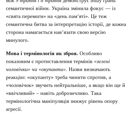
між
9 травня і 8 травня
демонструє іншу грань
семантичної війни. Україна змінила фокус — із
«свята перемоги» на «день пам’яті». Це теж
семантична битва за інтерпретацію історії, де кожна
сторона намагається нав’язати свою версію
минулого.
Мова і термінологія як зброя.
Особливо
показовим є протиставлення термінів
«зелені
чоловічки» чи «окупанти»
. Назви визначають
реакцію: «окупанту» треба чинити спротив, а
«чоловічок» звучить нейтральніше, а якщо він ще й
«ввічливий» – навіть доброзичливо. Така
термінологічна маніпуляція знижує рівень опору
агресії.