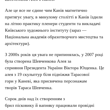
Але це все не єдине чим Канів магнетично
притягує увагу, в минулому столітті в Канів їздили
на літню практику пленери студенти та викладачі
Київського художнього інституту (зараз —
Національна академія образотворчого мистецтва та
архітектури).
З 2000х років ця увага не припинялась, у 2007 році
була створена Шевченкова Алея за
сприяння Президента України Віктора Ющенка. Це
алея з 19 скульптур біля підніжжя Тарасової
гори у Каневі, яка присвячена персонажам
творів Тараса Шевченка.
Сорок днів над їх створенням з
брил пісковику й вапняку працювали провідні