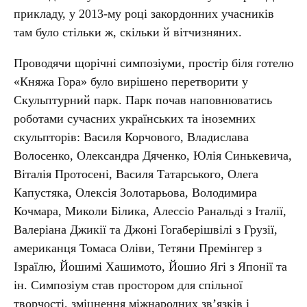
прикладу, у 2013-му році закордонних учасників
там було стільки ж, скільки й вітчизняних.
Проводячи щорічні симпозіуми, простір біля готелю
«‎Княжа Гора» було вирішено перетворити у
Скульптурний парк. Парк почав наповнюватись
роботами сучасних українських та іноземних
скульпторів: Василя Корчового, Владислава
Волосенко, Олександра Дяченко, Юлія Синькевича,
Віталія Протосені, Василя Татарського, Олега
Капустяка, Олексія Золотарьова, Володимира
Кочмара, Миколи Білика, Алессіо Ранальді з Італії,
Валеріана Джикії та Джоні Гогаберішвілі з Грузії,
американця Томаса Оліви, Тетяни Премінгер з
Ізраїлю, Йошимі Хашимото, Йошио Ягі з Японії та
ін. Симпозіум став простором для спільної
творчості, зміцнення міжнародних зв’язків і