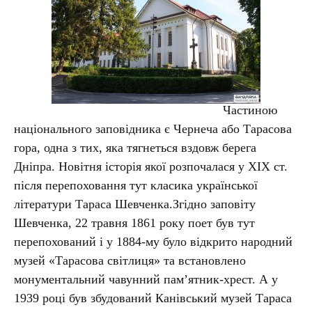
Частиною
національного заповідника є Чернеча або Тарасова
гора, одна з тих, яка тягнеться вздовж берега
Дніпра. Новітня історія якої розпочалася у XIX ст.
після перепоховання тут класика української
літератури Тараса Шевченка.Згідно заповіту
Шевченка, 22 травня 1861 року поет був тут
перепохований і у 1884-му було відкрито народний
музей «Тарасова світлиця» та встановлено
монументальний чавунний пам’ятник-хрест. А у
1939 році був збудований Канівський музей Тараса