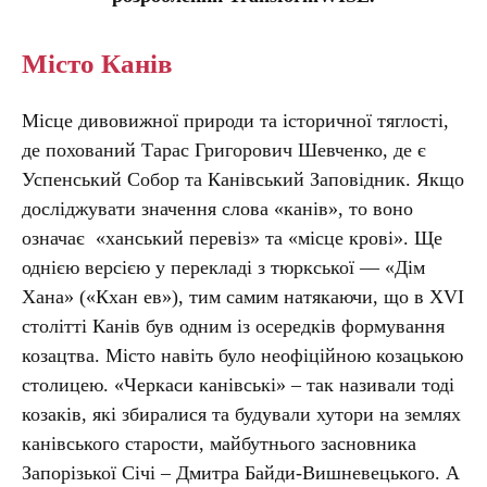
Місто Канів
Місце дивовижної природи та історичної тяглості,
де похований Тарас Григорович Шевченко, де є
Успенський Собор та Канівський Заповідник. Якщо
досліджувати значення слова «канів», то воно
означає «ханський перевіз» та «місце крові». Ще
однією версією у перекладі з тюркської — «Дім
Хана» («Кхан ев»), тим самим натякаючи, що в ХVI
столітті Канів був одним із осередків формування
козацтва. Місто навіть було неофіційною козацькою
столицею. «Черкаси канівські» – так називали тоді
козаків, які збиралися та будували хутори на землях
канівського старости, майбутнього засновника
Запорізької Січі – Дмитра Байди-Вишневецького. А