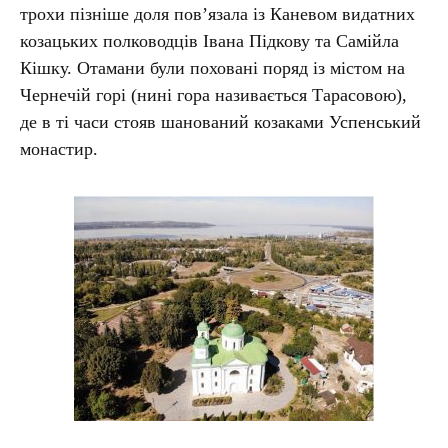
трохи пізніше доля пов’язала із Каневом видатних
козацьких полководців Івана Підкову та Самійла
Кішку. Отамани були поховані поряд із містом на
Чернечій горі (нині гора називається Тарасовою),
де в ті часи стояв шанований козаками Успенський
монастир.