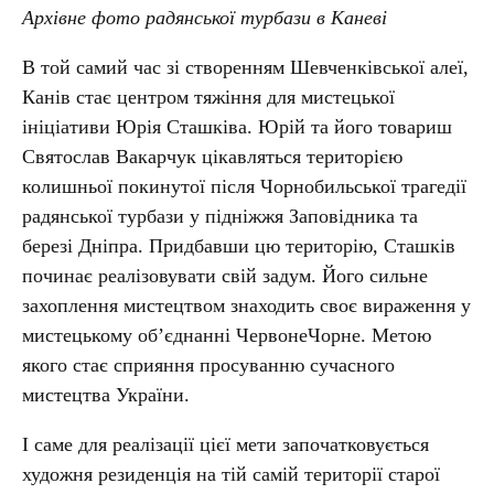
Архівне фото радянської турбази в Каневі
В той самий час зі створенням Шевченківської алеї,
Канів стає центром тяжіння для мистецької
ініціативи Юрія Сташківа. Юрій та його товариш
Святослав Вакарчук цікавляться територією
колишньої покинутої після Чорнобильської трагедії
радянської турбази у підніжжя Заповідника та
березі Дніпра. Придбавши цю територію, Сташків
починає реалізовувати свій задум. Його сильне
захоплення мистецтвом знаходить своє вираження у
мистецькому об’єднанні ЧервонеЧорне. Метою
якого стає сприяння просуванню сучасного
мистецтва України.
І саме для реалізації цієї мети започатковується
художня резиденція на тій самій території старої