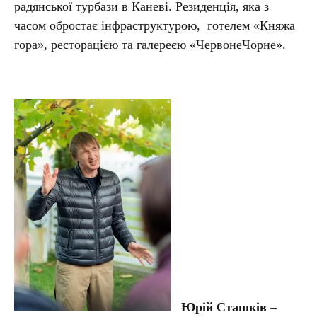
радянської турбази в Каневі. Резиденція, яка з
часом обростає інфраструктурою, готелем «Княжа
гора», ресторацією та галереєю «ЧервонеЧорне».
Юрій Сташків
–