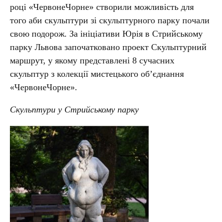
році «ЧервонеЧорне» створили можливість для
того аби скульптури зі скульптурного парку почали
свою подорож. За ініціативи Юрія в Стрийському
парку Львова започатковано проект Скульптурний
маршрут, у якому представлені 8 сучасних
скульптур з колекції мистецького об’єднання
«ЧервонеЧорне».
Cкульптури у Стрийському парку