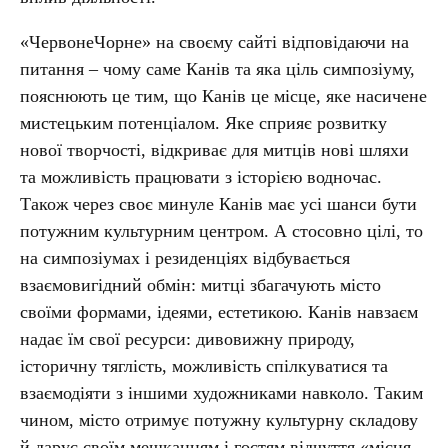
«ЧервонеЧорне» на своєму сайті відповідаючи на
питання – чому саме Канів та яка ціль симпозіуму,
пояснюють це тим, що Канів це місце, яке насичене
мистецьким потенціалом. Яке сприяє розвитку
нової творчості, відкриває для митців нові шляхи
та можливість працювати з історією водночас.
Також через своє минуле Канів має усі шанси бути
потужним культурним центром. А стосовно цілі, то
на симпозіумах і резиденціях відбувається
взаємовигідний обмін: митці збагачують місто
своїми формами, ідеями, естетикою. Канів навзаєм
надає їм свої ресурси: дивовижну природу,
історичну тяглість, можливість спілкуватися та
взаємодіяти з іншими художниками навколо. Таким
чином, місто отримує потужну культурну складову
й дарує своїм мешканцям і гостям відчуття «‎місця