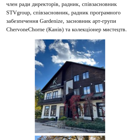
член ради директорів, радник, співзасновник
STVgroup, співзасновник, радник програмного
забезпечення Gardenize, засновник арт-групи
ChervoneChorne (Канів) та колекціонер мистецтв.