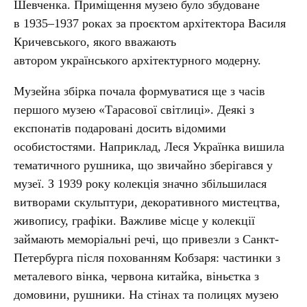
Шевченка. Приміщення музею було збудоване
в 1935–1937 роках за проєктом архітектора Василя
Кричевського, якого вважають
автором українського архітектурного модерну.
Музейна збірка почала формуватися ще з часів
першого музею «Тарасової світлиці». Деякі з
експонатів подаровані досить відомими
особистостями. Наприклад, Леся Українка вишила
тематичного рушника, що звичайно зберігався у
музеї. З 1939 року колекція значно збільшилася
витворами скульптури, декоративного мистецтва,
живопису, графіки. Важливе місце у колекції
займають меморіальні речі, що привезли з Санкт-
Петербурга після похованням Кобзаря: частинки з
металевого вінка, червона китайка, віньєтка з
домовини, рушники. На стінах та полицях музею