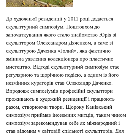
До художньої резиденції у 2011 році додається
скульптурний симпозіум. Поштовхом до
започаткування якого стало знайомство Юрія зі
скульптором Олександром Дяченком, а саме зі
скульптурою Дяченка «‎Голий», яка фактично
змінила уявлення колекціонера про пластичне
мистецтво. Відтоді скульптурний симпозіум стає
регулярною та щорічною подією, а одним із його
незмінних кураторів став Олександр Дяченко.
Впродовж симпозіумів професійні скульптори
проживають в художній резиденції і працюють
разом, створюючи твори. Щороку Канівський
симпозіум приймав іноземних митців, таким чином
симпозіум зарекомендував себе як міжнародний і
став відомим у світовій спільноті скульпторів. Для