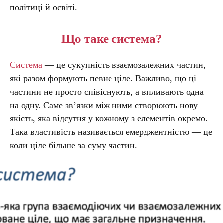
політиці й освіті.
Що таке система?
Система
— це сукупність взаємозалежних частин,
які разом формують певне ціле. Важливо, що ці
частини не просто співіснують, а впливають одна
на одну. Саме зв’язки між ними створюють нову
якість, яка відсутня у кожному з елементів окремо.
Така властивість називається емерджентністю — це
коли ціле більше за суму частин.