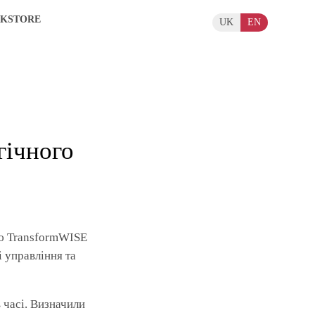
KSTORE
UK
EN
гічного
єю TransformWISE
 управління та
 часі. Визначили