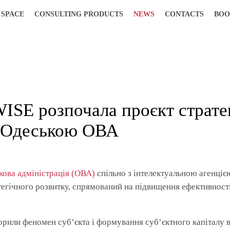
 SPACE
CONSULTING PRODUCTS
NEWS
CONTACTS
BOO
ISE розпочала проєкт страте
з Одеською ОВА
кова адміністрація (ОВА)
спільно з інтелектуальною агенці
тегічного розвитку, спрямований на підвищення ефективності
ворили феномен суб’єкта і формування субʼєктного капіталу в