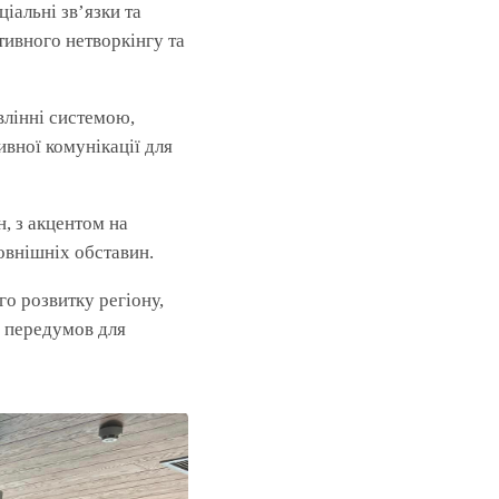
іальні зв’язки та
тивного нетворкінгу та
влінні системою,
ивної комунікації для
, з акцентом на
овнішніх обставин.
го розвитку регіону,
я передумов для