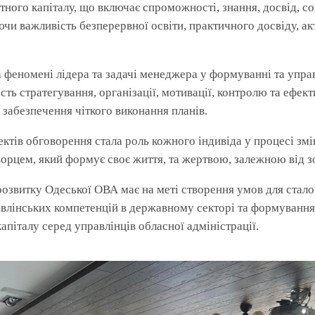
ного капіталу, що включає спроможності, знання, досвід, соц
чи важливість безперервної освіти, практичного досвіду, ак
 феномені лідера та задачі менеджера у формуванні та упра
ь стратегування, організації, мотивації, контролю та ефект
 забезпечення чіткого виконання планів.
ктів обговорення стала роль кожного індивіда у процесі змін
орцем, який формує своє життя, та жертвою, залежною від з
розвитку
Одеської ОВА
має на меті створення умов для стало
влінських компетенцій в державному секторі та формуванн
апіталу серед управлінців обласної адміністрації.