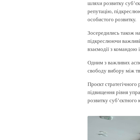
шляхи розвитку суб’єкт
репутацію, підкреслюю
особистого розвитку.
Зосередились також на
підкреслюючи важливіст
взаємодії з командою і
Одним з важливих аспе
свободу вибору між тв
Проєкт стратегічного 
підвищення рівня упра
розвитку суб’єктного к